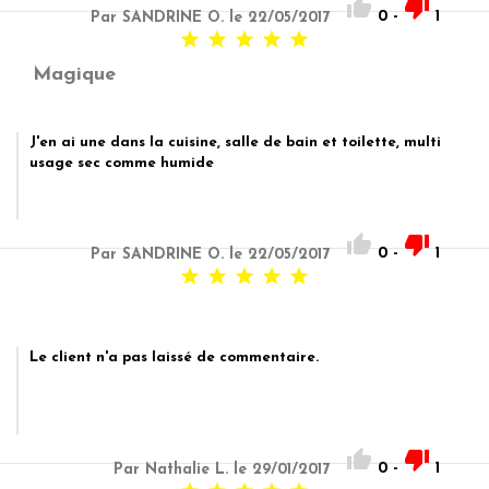


0
-
1
Par SANDRINE O. le 22/05/2017





Magique
J'en ai une dans la cuisine, salle de bain et toilette, multi
usage sec comme humide


0
-
1
Par SANDRINE O. le 22/05/2017





Le client n'a pas laissé de commentaire.


0
-
1
Par Nathalie L. le 29/01/2017