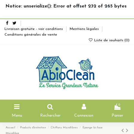
Notice: unserialize(): Error at offset 232 of 265 bytes
Livraison gratuite - voir conditions
Mentions légales
Conditions générales de vente
Liste de souhaits (
0
)
0
Menu
Rechercher
Connexion
Panier
Accueil
Produits d'entretien
Chiffons Microfibres
Eponge bi-face
Microfibre