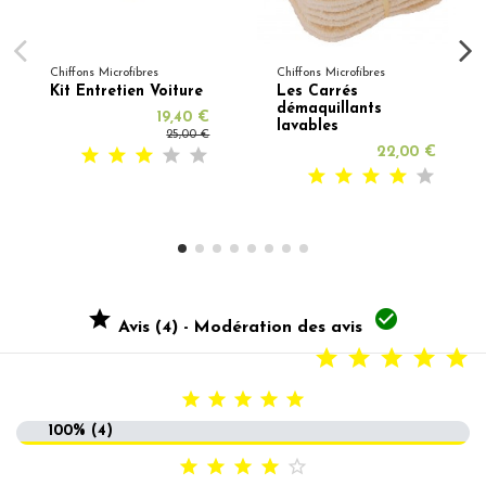
Chiffons Microfibres
Chiffons Microfibres
Kit Entretien Voiture
Les Carrés
démaquillants
19,40 €
lavables
25,00 €
22,00 €


Avis (4) - Modération des avis





100% (4)




