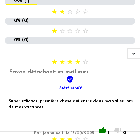
25% (1)





0% (0)





0% (0)






Savon détachant:les meilleurs

Achat vérifié
Super efficace, première chose qui entre dans ma valise lors
de mes vacances


1
-
0
Par jeannine l. le 15/09/2025




