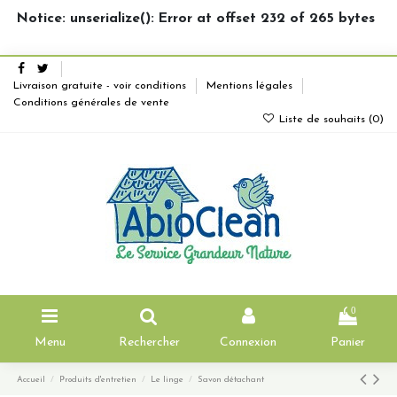
Notice: unserialize(): Error at offset 232 of 265 bytes
Livraison gratuite - voir conditions
Mentions légales
Conditions générales de vente
Liste de souhaits (
0
)
0
Menu
Rechercher
Connexion
Panier
Accueil
Produits d'entretien
Le linge
Savon détachant