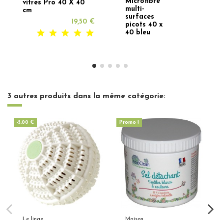
Microfibre
vitres Pro 40 X 40
multi-
cm
surfaces
19,50 €
picots 40 x
40 bleu
3 autres produits dans la même catégorie:
-5,00 €
Promo !
Le linge
Maison