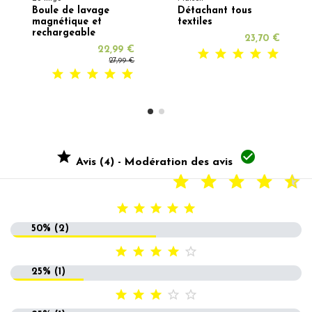
Boule de lavage
Détachant tous
magnétique et
textiles
rechargeable
23,70 €
22,99 €
27,99 €


Avis (4) - Modération des avis





50% (2)





25% (1)




