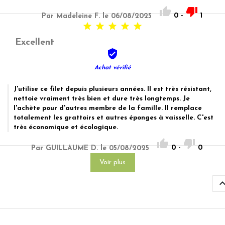


0
-
1
Par Madeleine F. le 06/08/2025





Excellent

Achat vérifié
J'utilise ce filet depuis plusieurs années. Il est très résistant,
nettoie vraiment très bien et dure très longtemps. Je
l'achète pour d'autres membre de la famille. Il remplace
totalement les grattoirs et autres éponges à vaisselle. C'est
très économique et écologique.


0
-
0
Par GUILLAUME D. le 05/08/2025
Voir plus