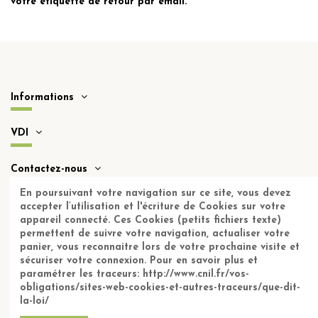
votre étiquette de retour par émail.
Informations
VDI
Contactez-nous
En poursuivant votre navigation sur ce site, vous devez
accepter l’utilisation et l'écriture de Cookies sur votre
Notice: unserialize(): Error at offset 232 of 265 bytes
appareil connecté. Ces Cookies (petits fichiers texte)
Notice: unserialize(): Error at offset 232 of 265 bytes
permettent de suivre votre navigation, actualiser votre
panier, vous reconnaitre lors de votre prochaine visite et
Notice: unserialize(): Error at offset 232 of 265 bytes
sécuriser votre connexion. Pour en savoir plus et
Notice: unserialize(): Error at offset 232 of 265 bytes
paramétrer les traceurs: http://www.cnil.fr/vos-
obligations/sites-web-cookies-et-autres-traceurs/que-dit-
la-loi/