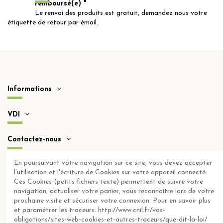
remboursé(e) "
Le renvoi des produits est gratuit, demandez nous votre
étiquette de retour par émail.
Informations
VDI
Contactez-nous
En poursuivant votre navigation sur ce site, vous devez accepter
Notice: unserialize(): Error at offset 232 of 265 bytes
l’utilisation et l'écriture de Cookies sur votre appareil connecté.
Ces Cookies (petits fichiers texte) permettent de suivre votre
Notice: unserialize(): Error at offset 232 of 265 bytes
navigation, actualiser votre panier, vous reconnaitre lors de votre
Notice: unserialize(): Error at offset 232 of 265 bytes
prochaine visite et sécuriser votre connexion. Pour en savoir plus
et paramétrer les traceurs: http://www.cnil.fr/vos-
obligations/sites-web-cookies-et-autres-traceurs/que-dit-la-loi/