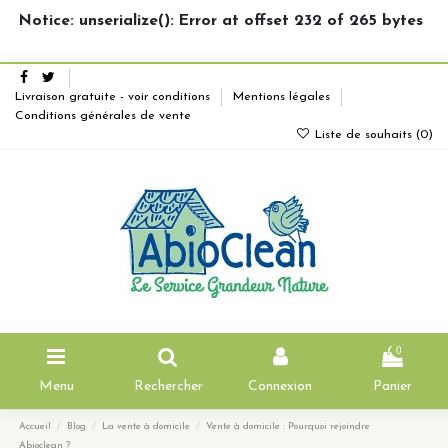
Notice: unserialize(): Error at offset 232 of 265 bytes
Livraison gratuite - voir conditions
Mentions légales
Conditions générales de vente
Liste de souhaits (
0
)
0
Menu
Rechercher
Connexion
Panier
Accueil
Blog
La vente à domicile
Vente à domicile : Pourquoi rejoindre
Abioclean ?